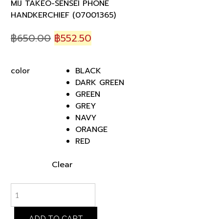
MIJ TAKEO-SENSEI PHONE
HANDKERCHIEF (07001365)
Original
Current
฿
650.00
฿
552.50
price
price
was:
is:
BLACK
color
฿650.00.
฿552.50.
DARK GREEN
GREEN
GREY
NAVY
ORANGE
RED
Clear
MIJ
TAKEO-
SENSEI
PHONE
ADD TO CART