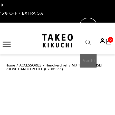
X
15% OFF + EXTRA 5%
Skip
to
0
content
Products
search
Home
/
ACCESSORIES
/
Handkerchief
/ MIJ TAKEO-SENSEI
15%
PHONE HANDKERCHIEF (07001365)