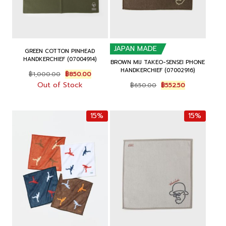
JAPAN MADE
GREEN COTTON PINHEAD
HANDKERCHIEF (07004914)
BROWN MIJ TAKEO-SENSEI PHONE
HANDKERCHIEF (07002916)
Original
Current
฿
1,000.00
฿
850.00
price
price
Original
Current
Out of Stock
฿
650.00
฿
552.50
was:
is:
price
price
฿1,000.00.
฿850.00.
was:
is:
฿650.00.
฿552.50.
15%
15%