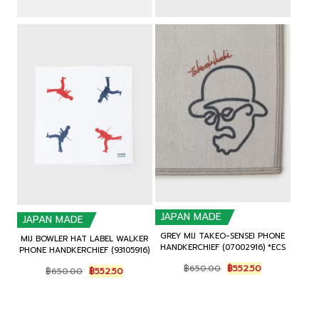
JAPAN MADE
JAPAN MADE
GREY MIJ TAKEO-SENSEI PHONE
MIJ BOWLER HAT LABEL WALKER
HANDKERCHIEF (07002916) *ECS
PHONE HANDKERCHIEF (93105916)
Original
Current
Original
Current
฿
650.00
฿
552.50
฿
650.00
฿
552.50
price
price
price
price
was:
is:
was:
is:
฿650.00.
฿552.50.
฿650.00.
฿552.50.