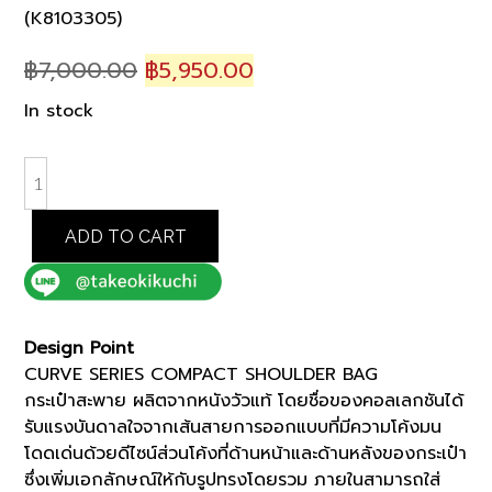
(K8103305)
Original
Current
฿
7,000.00
฿
5,950.00
price
price
In stock
was:
is:
฿7,000.00.
฿5,950.00.
NAVY
CURVE
SERIES
ADD TO CART
COMPACT
SHOULDER
BAG
(K8103305)
Design Point
quantity
CURVE SERIES COMPACT SHOULDER BAG
กระเป๋าสะพาย ผลิตจากหนังวัวแท้ โดยชื่อของคอลเลกชันได้
รับแรงบันดาลใจจากเส้นสายการออกแบบที่มีความโค้งมน
โดดเด่นด้วยดีไซน์ส่วนโค้งที่ด้านหน้าและด้านหลังของกระเป๋า
ซึ่งเพิ่มเอกลักษณ์ให้กับรูปทรงโดยรวม ภายในสามารถใส่