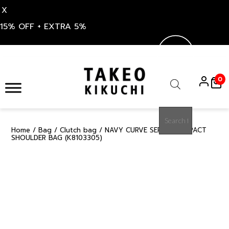
X
15% OFF + EXTRA 5%
Skip
to
0
content
Products
search
Home
/
Bag
/
Clutch bag
/ NAVY CURVE SERIES COMPACT
15%
SHOULDER BAG (K8103305)