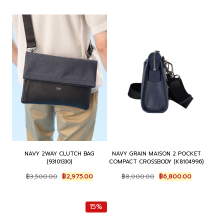
NAVY 2WAY CLUTCH BAG
NAVY GRAIN MAISON 2 POCKET
(93101330)
COMPACT CROSSBODY (K8104996)
Original
Current
Original
Current
฿
3,500.00
฿
2,975.00
฿
8,000.00
฿
6,800.00
price
price
price
price
was:
is:
was:
is:
฿3,500.00.
฿2,975.00.
฿8,000.00.
฿6,800.00
15%