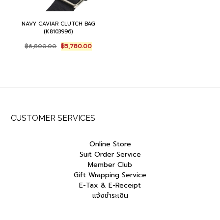
NAVY CAVIAR CLUTCH BAG
(K8103996)
Original
Current
฿
6,800.00
฿
5,780.00
price
price
was:
is:
฿6,800.00.
฿5,780.00.
CUSTOMER SERVICES
Online Store
Suit Order Service
Member Club
Gift Wrapping Service
E-Tax & E-Receipt
แจ้งชำระเงิน