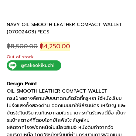
NAVY OIL SMOOTH LEATHER COMPACT WALLET
(07002403) *ECS
Original
Current
฿
8,500.00
฿
4,250.00
price
price
Out of stock
was:
is:
฿8,500.00.
฿4,250.00.
Design Point
OIL SMOOTH LEATHER COMPACT WALLET
กระเป๋าสตางค์สามพับขนาดกะทัดรัดที่หรูหรา ใช้หนังเรียบ
โปร่งแสงทั้งสองด้าน ออกแบบมาให้ใส่ธนบัตร เหรียญ และ
บัตรได้ในปริมาณที่เหมาะสมในขนาดกระทัดรัดพอดีมือ เป็นก
ระเป๋าสตางค์ที่ตอบโจทย์ไลฟ์สไตล์ยุคใหม่
ผลิตจากโรงฟอกหนังในเมืองฮิเมจิ หนังดิบทำจากวัว
อเมริกาเหนือ โดยใช้หนังเรียบที่ผ่านกระบวนการฟอกแบบ