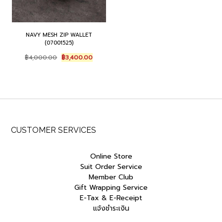
NAVY MESH ZIP WALLET
(07001525)
Original
Current
฿
4,000.00
฿
3,400.00
price
price
was:
is:
฿4,000.00.
฿3,400.00.
CUSTOMER SERVICES
Online Store
Suit Order Service
Member Club
Gift Wrapping Service
E-Tax & E-Receipt
แจ้งชำระเงิน