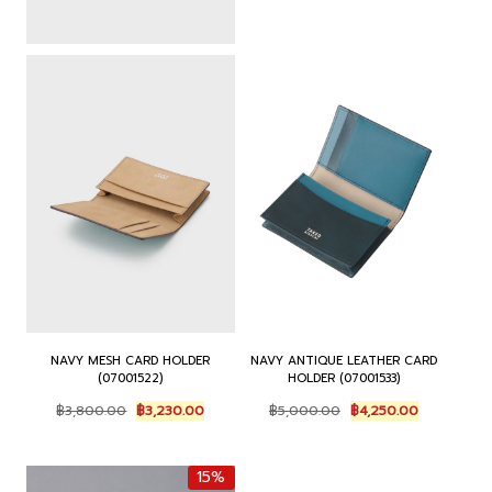
NAVY MESH CARD HOLDER
NAVY ANTIQUE LEATHER CARD
(07001522)
HOLDER (07001533)
Original
Current
Original
Current
฿
3,800.00
฿
3,230.00
฿
5,000.00
฿
4,250.00
price
price
price
price
was:
is:
was:
is:
฿3,800.00.
฿3,230.00.
฿5,000.00.
฿4,250.00.
15%