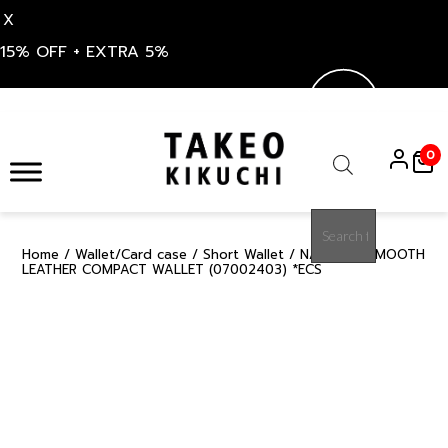
X
15% OFF + EXTRA 5%
Skip
to
0
content
Products
search
Home
/
Wallet/Card case
/
Short Wallet
/ NAVY OIL SMOOTH
50%
LEATHER COMPACT WALLET (07002403) *ECS