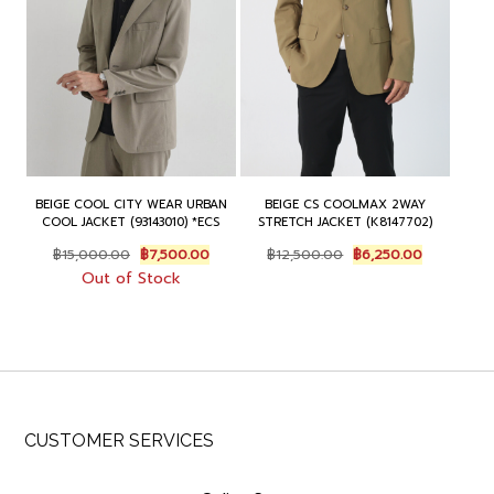
BEIGE COOL CITY WEAR URBAN
BEIGE CS COOLMAX 2WAY
COOL JACKET (93143010) *ECS
STRETCH JACKET (K8147702)
Original
Current
Original
Current
฿
15,000.00
฿
7,500.00
฿
12,500.00
฿
6,250.00
price
price
price
price
Out of Stock
was:
is:
was:
is:
฿15,000.00.
฿7,500.00.
฿12,500.00.
฿6,250.00.
CUSTOMER SERVICES