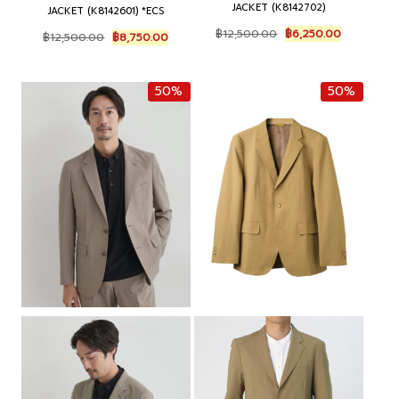
JACKET (K8142702)
JACKET (K8142601) *ECS
Original
Current
Original
Current
฿
12,500.00
฿
6,250.00
฿
12,500.00
฿
8,750.00
price
price
price
price
was:
is:
was:
is:
฿12,500.00.
฿6,250.00.
฿12,500.00.
฿8,750.00.
50%
50%