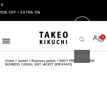
X
15% OFF + EXTRA 5%
Skip
to
0
content
Products
search
Home
/
Jacket
/
Business jacket
/ NAVY PRINTED DOTAIR
15%
BUSINESS CASUAL SUIT JACKET (K8143401)