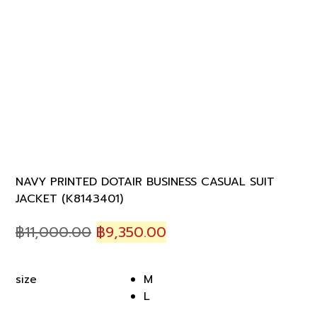
NAVY PRINTED DOTAIR BUSINESS CASUAL SUIT
JACKET (K8143401)
Original
Current
฿
11,000.00
฿
9,350.00
price
price
was:
is:
M
size
฿11,000.00.
฿9,350.00.
L