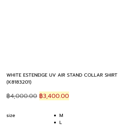
WHITE ESTENEIGE UV AIR STAND COLLAR SHIRT
(K8183201)
Original
Current
฿
4,000.00
฿
3,400.00
price
price
was:
is:
M
size
฿4,000.00.
฿3,400.00.
L