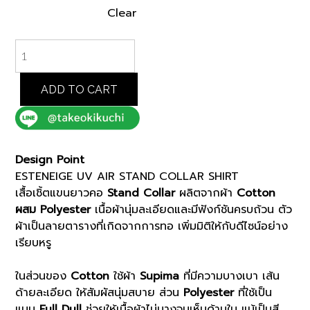
Clear
WHITE
ESTENEIGE
UV
AIR
ADD TO CART
STAND
COLLAR
SHIRT
(K8183201)
Design Point
quantity
ESTENEIGE UV AIR STAND COLLAR SHIRT
เสื้อเชิ้ตแขนยาวคอ
Stand Collar
ผลิตจากผ้า
Cotton
ผสม Polyester
เนื้อผ้านุ่มละเอียดและมีฟังก์ชันครบถ้วน ตัว
ผ้าเป็นลายตารางที่เกิดจากการทอ เพิ่มมิติให้กับดีไซน์อย่าง
เรียบหรู
ในส่วนของ
Cotton
ใช้ผ้า
Supima
ที่มีความบางเบา เส้น
ด้ายละเอียด ให้สัมผัสนุ่มสบาย ส่วน
Polyester
ที่ใช้เป็น
แบบ
Full Dull
ช่วยให้เนื้อผ้าไม่บางจนเห็นด้านใน แม้เป็นสี