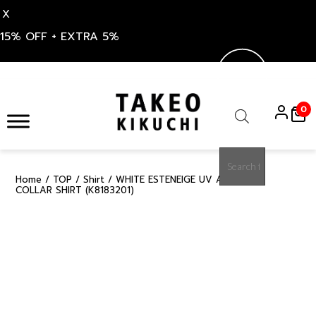
X
15% OFF + EXTRA 5%
Skip
to
0
content
Products
search
Home
/
TOP
/
Shirt
/ WHITE ESTENEIGE UV AIR STAND
15%
COLLAR SHIRT (K8183201)