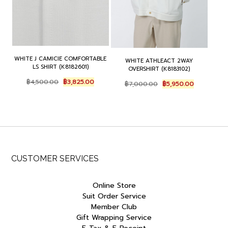
WHITE J CAMICIE COMFORTABLE
WHITE ATHLEACT 2WAY
LS SHIRT (K8182601)
OVERSHIRT (K8183102)
Original
Current
Original
Current
฿
4,500.00
฿
3,825.00
฿
7,000.00
฿
5,950.00
price
price
price
price
was:
is:
was:
is:
฿4,500.00.
฿3,825.00.
฿7,000.00.
฿5,950.00.
CUSTOMER SERVICES
Online Store
Suit Order Service
Member Club
Gift Wrapping Service