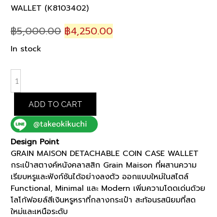
WALLET (K8103402)
Original
Current
฿
5,000.00
฿
4,250.00
price
price
In stock
was:
is:
฿5,000.00.
฿4,250.00.
BROWN
GRAIN
MAISON
ADD TO CART
DETACHABLE
COIN
CASE
Design Point
WALLET
GRAIN MAISON DETACHABLE COIN CASE WALLET
(K8103402)
กระเป๋าสตางค์หนังคลาสสิก Grain Maison ที่ผสานความ
quantity
เรียบหรูและฟังก์ชันได้อย่างลงตัว ออกแบบใหม่ในสไตล์
Functional, Minimal และ Modern เพิ่มความโดดเด่นด้วย
โลโก้ฟอยล์สีเงินหรูหราที่กลางกระเป๋า สะท้อนรสนิยมที่สด
ใหม่และเหนือระดับ