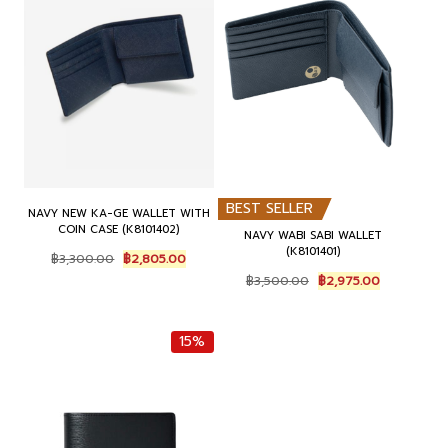
BEST SELLER
NAVY NEW KA-GE WALLET WITH
COIN CASE (K8101402)
NAVY WABI SABI WALLET
(K8101401)
Original
Current
฿
3,300.00
฿
2,805.00
price
price
Original
Current
฿
3,500.00
฿
2,975.00
was:
is:
price
price
฿3,300.00.
฿2,805.00.
was:
is:
฿3,500.00.
฿2,975.00.
15%