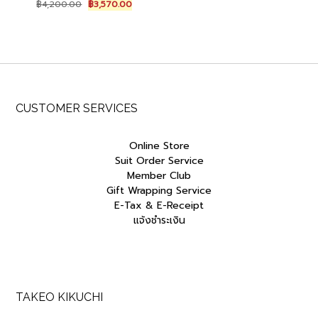
Original
Current
฿
4,200.00
฿
3,570.00
price
price
was:
is:
฿4,200.00.
฿3,570.00.
CUSTOMER SERVICES
Online Store
Suit Order Service
Member Club
Gift Wrapping Service
E-Tax & E-Receipt
แจ้งชำระเงิน
TAKEO KIKUCHI