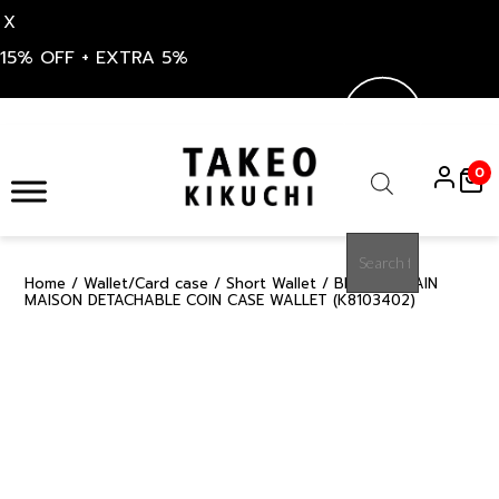
X
15% OFF + EXTRA 5%
Skip
to
0
content
Products
search
Home
/
Wallet/Card case
/
Short Wallet
/ BROWN GRAIN
15%
MAISON DETACHABLE COIN CASE WALLET (K8103402)