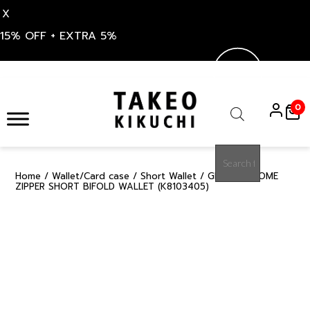
X
15% OFF + EXTRA 5%
Skip
to
0
content
Products
search
Home
/
Wallet/Card case
/
Short Wallet
/ GREEN KAGOME
15%
ZIPPER SHORT BIFOLD WALLET (K8103405)