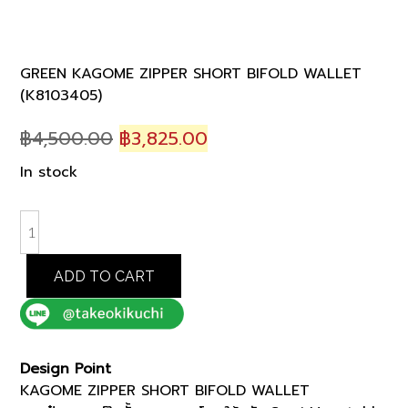
GREEN KAGOME ZIPPER SHORT BIFOLD WALLET
(K8103405)
Original
Current
฿
4,500.00
฿
3,825.00
price
price
In stock
was:
is:
฿4,500.00.
฿3,825.00.
GREEN
KAGOME
ZIPPER
ADD TO CART
SHORT
BIFOLD
WALLET
(K8103405)
Design Point
quantity
KAGOME ZIPPER SHORT BIFOLD WALLET