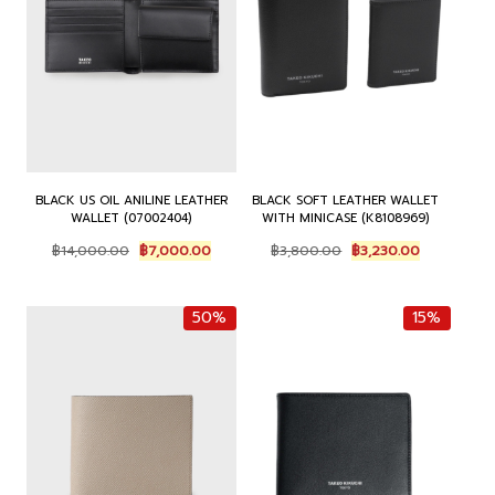
BLACK US OIL ANILINE LEATHER
BLACK SOFT LEATHER WALLET
WALLET (07002404)
WITH MINICASE (K8108969)
Original
Current
Original
Current
฿
14,000.00
฿
7,000.00
฿
3,800.00
฿
3,230.00
price
price
price
price
was:
is:
was:
is:
฿14,000.00.
฿7,000.00.
฿3,800.00.
฿3,230.00.
50%
15%