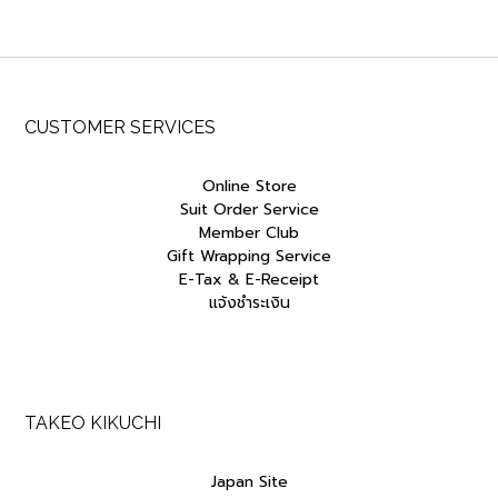
฿24,000.00.
฿12,000.00.
฿4,000.00.
฿3,400.00.
CUSTOMER SERVICES
Online Store
Suit Order Service
Member Club
Gift Wrapping Service
E-Tax & E-Receipt
แจ้งชำระเงิน
TAKEO KIKUCHI
Japan Site