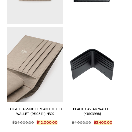
BEIGE FLAGSHIP HIROAN LIMITED
BLACK CAVIAR WALLET
WALLET (93108411) *ECS
(K8103998)
Original
Current
Original
Current
฿
24,000.00
฿
12,000.00
฿
4,000.00
฿
3,400.00
price
price
price
price
was:
is:
was:
is: