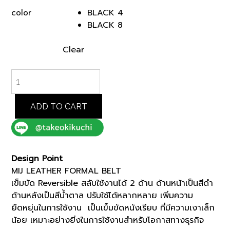
was:
is:
BLACK 4
color
฿5,500.00.
฿4,675.00.
BLACK 8
Clear
MIJ
LEATHER
FORMAL
BELT
ADD TO CART
(07001510)
quantity
Design Point
MIJ LEATHER FORMAL BELT
เข็มขัด Reversible สลับใช้งานได้ 2 ด้าน ด้านหน้าเป็นสีดำ
ด้านหลังเป็นสีน้ำตาล ปรับใช้ได้หลากหลาย เพิ่มความ
ยืดหยุ่นในการใช้งาน เป็นเข็มขัดหนังเรียบ ที่มีความเงาเล็ก
น้อย เหมาะอย่างยิ่งในการใช้งานสำหรับโอกาสทางธุรกิจ