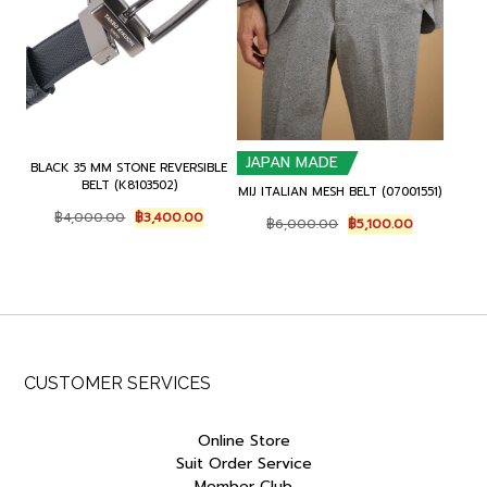
JAPAN MADE
BLACK 35 MM STONE REVERSIBLE
BELT (K8103502)
MIJ ITALIAN MESH BELT (07001551)
Original
Current
฿
4,000.00
฿
3,400.00
Original
Current
฿
6,000.00
฿
5,100.00
price
price
price
price
was:
is:
was:
is:
฿4,000.00.
฿3,400.00.
฿6,000.00.
฿5,100.00.
CUSTOMER SERVICES
Online Store
Suit Order Service
Member Club