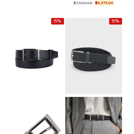
price
price
Original
Current
฿
7,500.00
฿
6,375.00
was:
is:
price
price
฿4,000.00.
฿3,400.00.
was:
is:
฿7,500.00.
฿6,375.00.
15%
15%