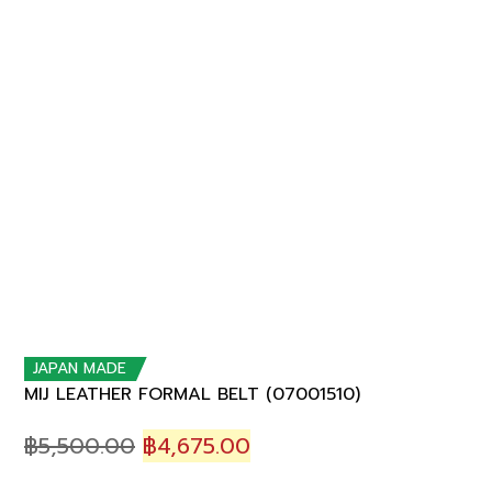
JAPAN MADE
MIJ LEATHER FORMAL BELT (07001510)
Original
Current
฿
5,500.00
฿
4,675.00
price
price