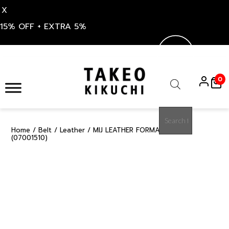
X
15% OFF + EXTRA 5%
Skip
to
0
content
Products
search
Home
/
Belt
/
Leather
/ MIJ LEATHER FORMAL BELT
15%
(07001510)