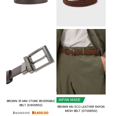
JAPAN MADE
BROWN 35 MM STONE REVERSIBLE
BELT (K8103502)
BROWN MIJ ECO LEATHER RAYON
MESH BELT (07008532)
Original
Current
฿
4,000.00
฿
3,400.00