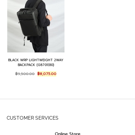
BLACK WRP LIGHTWEIGHT 2WAY
BACKPACK (G8701330)
Original
Current
฿
9,500.00
฿
8,075.00
price
price
was:
is:
฿9,500.00.
฿8,075.00.
CUSTOMER SERVICES
Online Store