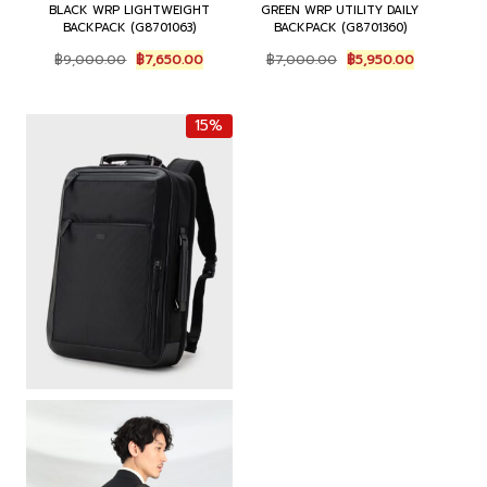
BLACK WRP LIGHTWEIGHT
GREEN WRP UTILITY DAILY
BACKPACK (G8701063)
BACKPACK (G8701360)
Original
Current
Original
Current
฿
9,000.00
฿
7,650.00
฿
7,000.00
฿
5,950.00
price
price
price
price
was:
is:
was:
is:
฿9,000.00.
฿7,650.00.
฿7,000.00.
฿5,950.00.
15%