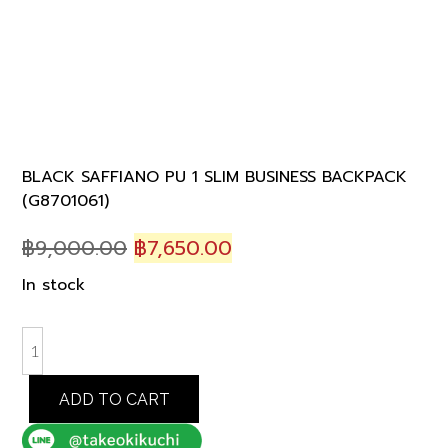
BLACK SAFFIANO PU 1 SLIM BUSINESS BACKPACK
(G8701061)
Original
Current
฿
9,000.00
฿
7,650.00
price
price
In stock
was:
is:
฿9,000.00.
฿7,650.00.
BLACK
SAFFIANO
PU
ADD TO CART
1
SLIM