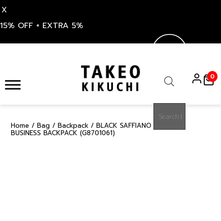
X
15% OFF + EXTRA 5%
Skip
to
0
content
Products
search
Home
/
Bag
/
Backpack
/ BLACK SAFFIANO PU 1 SLIM
15%
BUSINESS BACKPACK (G8701061)