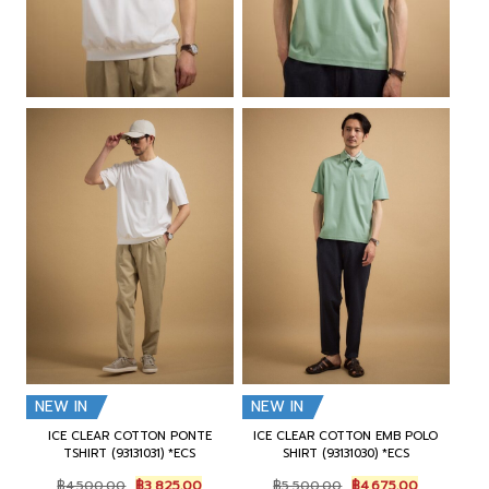
NEW IN
NEW IN
ICE CLEAR COTTON PONTE
ICE CLEAR COTTON EMB POLO
TSHIRT (93131031) *ECS
SHIRT (93131030) *ECS
O
C
O
C
฿
4,500.00
฿
3,825.00
฿
5,500.00
฿
4,675.00