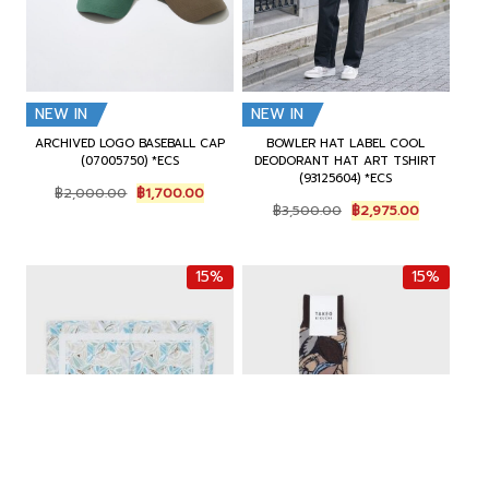
NEW IN
NEW IN
ARCHIVED LOGO BASEBALL CAP
BOWLER HAT LABEL COOL
(07005750) *ECS
DEODORANT HAT ART TSHIRT
(93125604) *ECS
O
C
฿
2,000.00
฿
1,700.00
O
C
r
u
฿
3,500.00
฿
2,975.00
r
u
i
r
i
r
g
r
g
r
i
e
15%
15%
i
e
n
n
n
n
a
t
a
t
l
p
l
p
p
r
p
r
r
i
r
i
i
c
i
c
c
e
c
e
e
i
e
i
w
s
w
s
a
:
a
:
s
฿