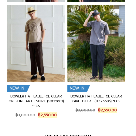
฿
,
฿
,
7
9
3
9
,
5
,
7
0
0
5
5
0
.
0
.
0
0
0
0
.
0
.
0
0
.
0
.
0
0
.
.
NEW IN
NEW IN
BOWLER HAT LABEL ICE CLEAR
BOWLER HAT LABEL ICE CLEAR
ONE-LINE ART TSHIRT (93125603)
GIRL TSHIRT (93125605) *ECS
*ECS
O
C
฿
3,000.00
฿
2,550.00
O
C
r
u
฿
3,000.00
฿
2,550.00
r
u
i
r
i
r
g
r
g
r
i
e
i
e