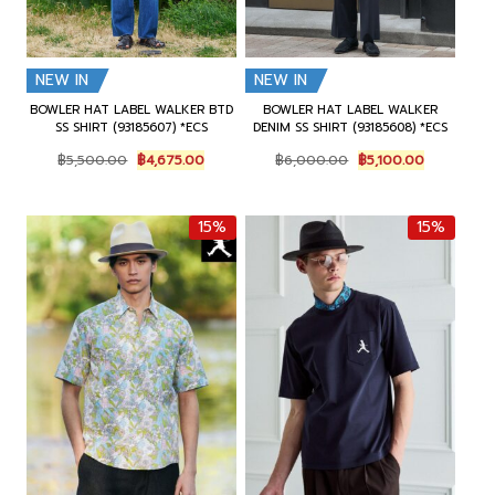
NEW IN
NEW IN
BOWLER HAT LABEL WALKER BTD
BOWLER HAT LABEL WALKER
SS SHIRT (93185607) *ECS
DENIM SS SHIRT (93185608) *ECS
O
C
O
C
฿
5,500.00
฿
4,675.00
฿
6,000.00
฿
5,100.00
r
u
r
u
i
r
i
r
g
r
g
r
15%
15%
i
e
i
e
n
n
n
n
a
t
a
t
l
p
l
p
p
r
p
r
r
i
r
i
i
c
i
c
c
e
c
e
e
i
e
i
w
s
w
s
a
:
a
:
s
฿
s
฿
:
4
:
5
฿
,
฿
,