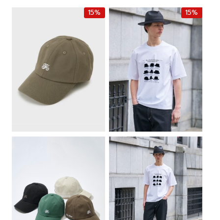
g
r
g
r
15%
15%
i
e
i
e
n
n
n
n
a
t
a
t
l
p
l
p
p
r
p
r
r
i
r
i
i
c
i
c
c
e
c
e
e
i
e
i
w
s
w
s
a
:
a
:
s
฿
s
฿
:
3
:
4
฿
,
฿
,
4
4
5
2
,
0
,
5
0
0
0
0
0
.
0
.
0
0
0
0
.
0
.
0
0
.
0
.
0
0
.
.