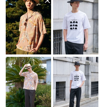
n
n
a
t
a
t
l
p
l
p
p
r
p
r
r
i
r
i
i
c
i
c
c
e
c
e
e
i
e
i
w
s
w
s
a
:
a
:
s
฿
s
฿
:
2
:
4
฿
,
฿
,
3
5
5
6
,
5
,
7
0
0
5
5
0
.
0
.
0
0
0
0
.
0
.
0
0
.
0
.
0
0
.
.