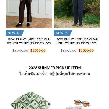
.
.
NEW IN
NEW IN
BOWLER HAT LABEL ICE CLEAR
BOWLER HAT LABEL ICE CLEAR
WALKER TSHIRT (93125602) *ECS
GIRL TSHIRT (93125605) *ECS
O
C
O
C
฿
3,000.00
฿
2,550.00
฿
3,000.00
฿
2,550.00
r
u
r
u
i
r
i
r
g
r
g
r
i
e
i
e
– 2026 SUMMER
PICK UP ITEM –
n
n
n
n
ไอเท็มซัมเมอร์จากญี่ปุ่นที่คุณไม่ควรพลาด
a
t
a
t
l
p
l
p
p
r
p
r
r
i
r
i
i
c
i
c
c
e
c
e
e
i
e
i
w
s
w
s