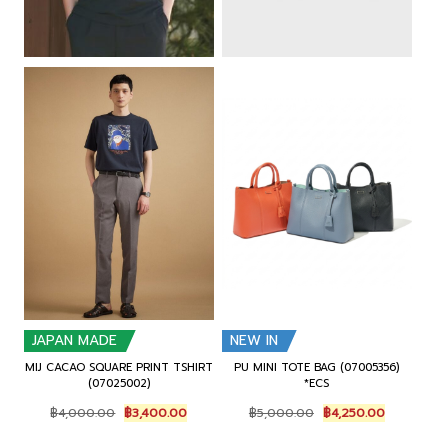
a
:
a
:
s
฿
s
฿
:
5
:
2
฿
,
฿
,
7
9
2
1
,
5
,
2
0
0
5
5
0
.
0
.
0
0
0
0
.
0
.
0
0
.
0
.
0
0
.
.
JAPAN MADE
NEW IN
MIJ CACAO SQUARE PRINT TSHIRT
PU MINI TOTE BAG (07005356)
(07025002)
*ECS
O
C
O
C
฿
4,000.00
฿
3,400.00
฿
5,000.00
฿
4,250.00
r
u
r
u
i
r
i
r