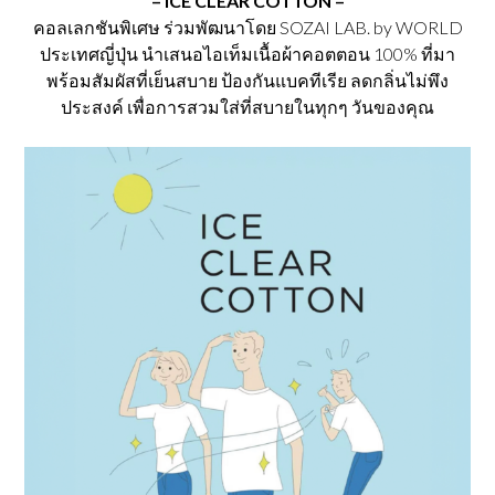
– ICE CLEAR COTTON
–
n
n
n
n
a
t
คอลเลกชันพิเศษ ร่วมพัฒนาโดย SOZAI LAB. by WORLD
a
t
l
p
ประเทศญี่ปุ่น นำเสนอไอเท็มเนื้อผ้าคอตตอน 100% ที่มา
l
p
p
r
p
r
พร้อมสัมผัสที่เย็นสบาย ป้องกันแบคทีเรีย ลดกลิ่นไม่พึง
r
i
r
i
i
c
ประสงค์ เพื่อการสวมใส่ที่สบายในทุกๆ วันของคุณ
i
c
c
e
c
e
e
i
e
i
w
s
w
s
a
:
a
:
s
฿
s
฿
:
2
:
2
฿
,
฿
,
3
5
3
5
,
5
,
5
0
0
0
0
0
.
0
.
0
0
0
0
.
0
.
0
0
.
0
.
0
0
.
.