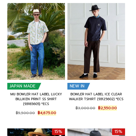
5
6
6
1
,
7
,
0
5
5
0
0
0
.
0
.
0
0
0
0
.
0
.
0
0
.
0
.
0
0
.
.
JAPAN MADE
NEW IN
MIJ BOWLER HAT LABEL LUCKY
BOWLER HAT LABEL ICE CLEAR
BILLIKEN PRINT SS SHIRT
WALKER TSHIRT (93125602) *ECS
(93185605) *ECS
O
C
฿
3,000.00
฿
2,550.00
O
C
r
u
฿
5,500.00
฿
4,675.00
r
u
i
r
i
r
g
r
g
r
i
e
15%
15%
i
e
n
n