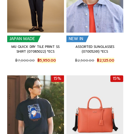
JAPAN MADE
NEW IN
MIJ QUICK DRY TILE PRINT SS
ASSORTED SUNGLASSES
SHIRT (07085022) *ECS
(07005261) *ECS
O
C
O
C
฿
7,000.00
฿
5,950.00
฿
2,500.00
฿
2,125.00
r
u
r
u
i
r
i
r
g
r
g
r
15%
15%
i
e
i
e
n
n
n
n
a
t
a
t
l
p
l
p
p
r
p
r
r
i
r
i
i
c
i
c
c
e
c
e
e
i
e
i
w
s
w
s