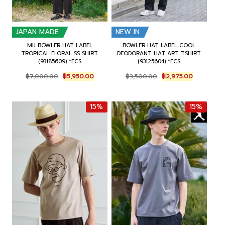
JAPAN MADE
NEW IN
MIJ BOWLER HAT LABEL
BOWLER HAT LABEL COOL
TROPICAL FLORAL SS SHIRT
DEODORANT HAT ART TSHIRT
(93185609) *ECS
(93125604) *ECS
O
C
O
C
฿
7,000.00
฿
5,950.00
฿
3,500.00
฿
2,975.00
r
u
r
u
i
r
i
r
g
r
g
r
15%
15%
i
e
i
e
n
n
n
n
a
t
a
t
l
p
l
p
p
r
p
r
r
i
r
i
i
c
i
c
c
e
c
e
e
i
e
i
w
s
w
s
a
:
a
:
s
฿
s
฿
:
5
:
2