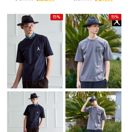
r
u
r
u
i
r
i
r
g
r
g
r
15%
15%
i
e
i
e
n
n
n
n
a
t
a
t
l
p
l
p
p
r
p
r
r
i
r
i
i
c
i
c
c
e
c
e
e
i
e
i
w
s
w
s
a
:
a
:
s
฿
s
฿
:
3
:
4
฿
,
฿
,
4
8
5
6
,
2
,
7
5
5
5
5
0
.
0
.
0
0
0
0
.
0
.
0
0
.
0
.
0
0